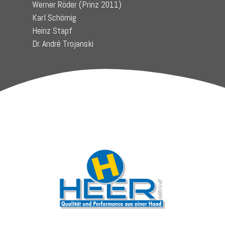
Werner Röder (Prinz 2011)
Karl Schömig
Heinz Stapf
Dr. André Trojanski