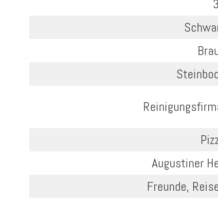
Schwa
Bra
Steinbo
Reinigungsfirm
Piz
Augustiner He
Freunde, Reis