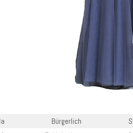
la
Bürgerlich
S