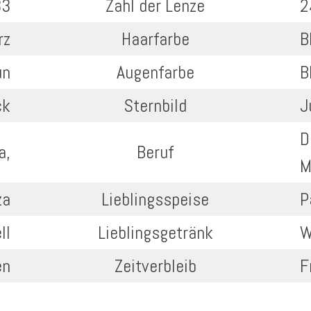
33
Zahl der Lenze
2
rz
Haarfarbe
B
un
Augenfarbe
B
ck
Sternbild
J
D
a,
Beruf
M
za
Lieblingsspeise
P
ll
Lieblingsgetränk
W
en
Zeitverbleib
F