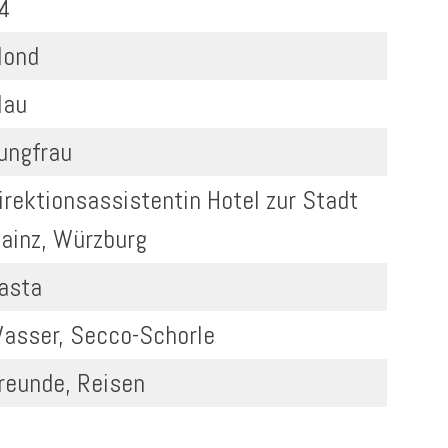
4
lond
lau
ungfrau
irektionsassistentin Hotel zur Stadt
ainz, Würzburg
asta
asser, Secco-Schorle
reunde, Reisen