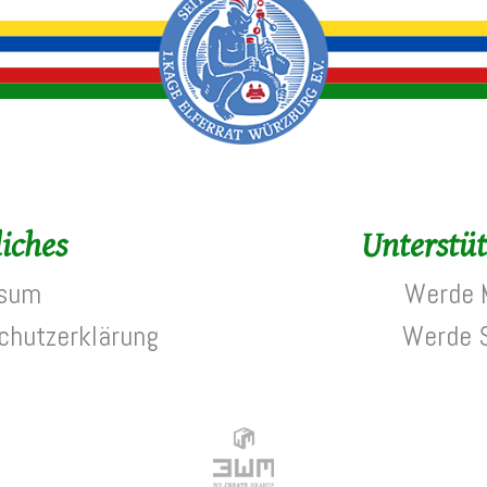
liches
Unterstüt
ssum
Werde M
chutzerklärung
Werde 